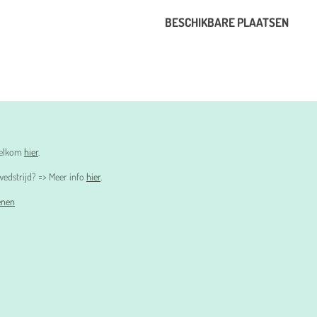
BESCHIKBARE PLAATSEN
 welkom
hier
.
edstrijd? => Meer info
hier
.
enen