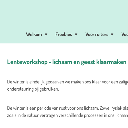
Ga
direct
naar
de
Welkom
Freebies
Voor ruiters
Vo
hoofdinhoud
Lenteworkshop - lichaam en geest klaarmaken 
De winter is eindelijk gedaan en we maken ons klaar voor een zali
ondersteuning bij gebruiken.
De winter is een periode van rust voor ons lichaam. Zowel fysiek al
zoals in de natuur vertragen verschillende processen in ons lichaam