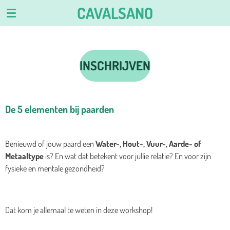
CAVALSANO
Ga
direct
naar
de
hoofdinhoud
INSCHRIJVEN
De 5 elementen bij paarden
Benieuwd of jouw paard een
Water-, Hout-, Vuur-, Aarde- of
Metaaltype
is? En wat dat betekent voor jullie relatie? En voor zijn
fysieke en mentale gezondheid?
Dat kom je allemaal te weten in deze workshop!