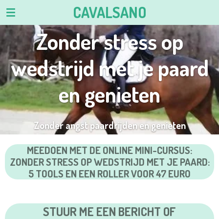
CAVALSANO
Ga
direct
Zonder stress op
naar
de
hoofdinhoud
wedstrijd met je paard
en genieten
Zonder angst paardrijden en genieten
MEEDOEN MET DE ONLINE MINI-CURSUS:
ZONDER STRESS OP WEDSTRIJD MET JE PAARD:
5 TOOLS EN EEN ROLLER VOOR 47 EURO
STUUR ME EEN BERICHT OF