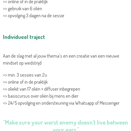
=> online of in de praktijk
=> gebruik van 6 oliën
=> opvolging 3 dagen na de sessie
Individueel traject
Aan de slag met al jouw thema's en een creatie van een nieuwe
mindset op wedstrijd
=> min. 3 sessies van 2u
=> online of in de praktijk
=> oliekit van 17 oliën + diffuser inbegrepen
=> basiscursus over oliën bij mens en dier
=> 24/5 opvolging en ondersteuning via Whatsapp of Messenger
"Make sure your worst enemy doesn't live between
your ears."