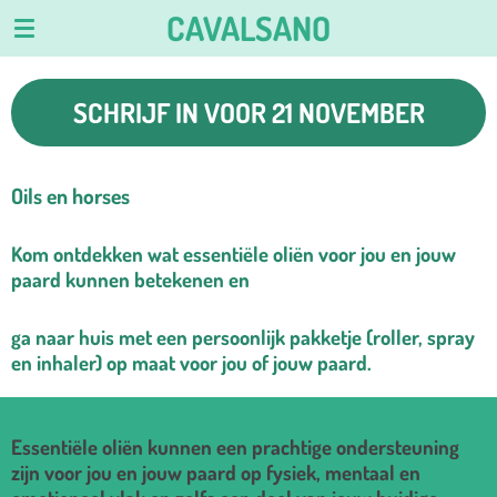
CAVALSANO
Ga
direct
naar
de
SCHRIJF IN VOOR 21 NOVEMBER
hoofdinhoud
Oils en horses
Kom ontdekken wat essentiële oliën voor jou en jouw
paard kunnen betekenen en
ga naar huis met een persoonlijk pakketje (roller, spray
en inhaler) op maat voor jou of jouw paard.
Essentiële oliën kunnen een prachtige ondersteuning
zijn voor jou en jouw paard op fysiek, mentaal en