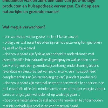
emotioneel vlak en zelfs een deel van jouw huidige
producten en huisapotheek vervangen. En dit op een
natuurlijke en gezonde manier!
Wat mag je verwachten?
- een workshop van ongeveer 3u (met korte pauze)
- uitleg over wat essentiële oliën zijn en hoe je ze veilig kan gebruiken
bij jezelf en bij je paard
- tips om je paard zijn fysieke gezondheid te ondersteunen met
essentiële oliën (vb. natuurlijke vliegenspray en wat te doen na een
steek of bij mok, een gezonde spijsvertering, ondersteuning tijdens
revalidatie en blessures, last van jeuk… m.a.w. een “huisapotheek”
complementair aan (en ter vervanging van) je andere producten)
- tips om je paard zijn mentaal en emotioneel welzijn te ondersteunen
met essentiële oliën (vb. minder stress, meer of minder energie, zonder
stress en angst gaan wandelen of op wedstrijd gaan…)
- tips om je materiaal en de stal schoon te maken en te onderhouden
met niet-schadelijke producten voor mens en paard