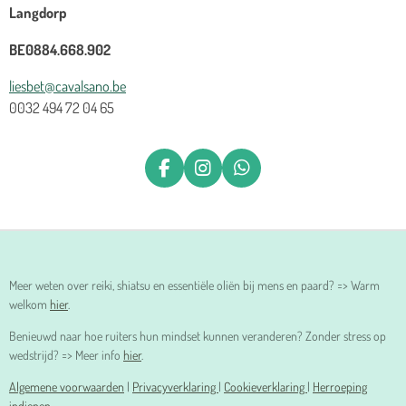
Langdorp
BE0884.668.902
liesbet@cavalsano.be
0032 494 72 04 65
F
I
W
A
N
H
C
S
A
E
T
T
B
A
S
O
G
A
O
R
P
Meer weten over reiki, shiatsu en essentiële oliën bij mens en paard? => Warm
K
A
P
welkom
hier
.
M
Benieuwd naar hoe ruiters hun mindset kunnen veranderen? Zonder stress op
wedstrijd? => Meer info
hier
.
Algemene voorwaarden
|
Privacyverklaring
|
Cookieverklaring
|
Herroeping
indienen