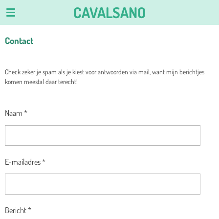
CAVALSANO
Ga
direct
naar
Contact
de
hoofdinhoud
Check zeker je spam als je kiest voor antwoorden via mail, want mijn berichtjes
komen meestal daar terecht!
Naam *
E-mailadres *
Bericht *