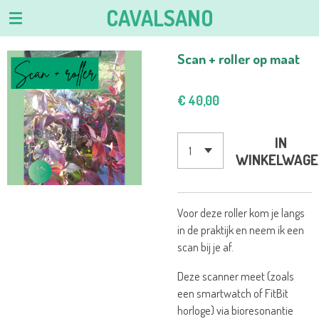
CAVALSANO
Ga
direct
naar
Scan + roller op maat
de
hoofdinhoud
€ 40,00
IN
WINKELWAGE
Voor deze roller kom je langs
in de praktijk en neem ik een
scan bij je af.
Deze scanner meet (zoals
een smartwatch of FitBit
horloge) via bioresonantie