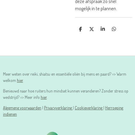
deze afspraak zo snel
mogelijk in te plannen.
D
D
S
D
E
E
H
E
L
E
A
L
E
L
R
E
N
E
N
Meer weten over reiki, shiatsu en essentiële oliën bij mens en paard? => Warm
welkom
hier
.
Benieuwd naar hoe ruiters hun mindset kunnen veranderen? Zonder stress op
wedstrijd? => Meer info
hier
.
Algemene voorwaarden
|
Privacyverklaring
|
Cookieverklaring
|
Herroeping
indienen