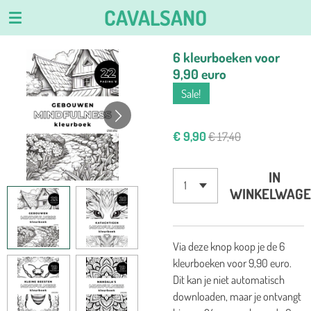
CAVALSANO
Ga
direct
naar
6 kleurboeken voor
de
9,90 euro
hoofdinhoud
Sale!
€ 9,90
€ 17,40
IN
WINKELWAGE
Via deze knop koop je de 6
kleurboeken voor 9,90 euro.
Dit kan je niet automatisch
downloaden, maar je ontvangt