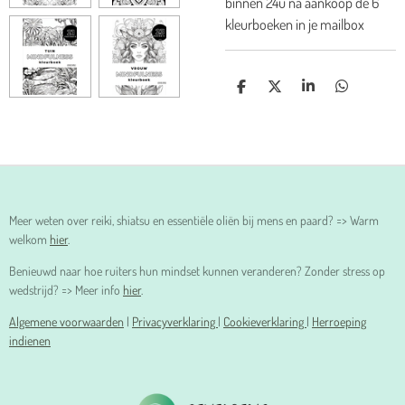
binnen 24u na aankoop de 6
kleurboeken in je mailbox
D
D
S
D
E
E
H
E
L
E
A
L
E
L
R
E
N
E
N
Meer weten over reiki, shiatsu en essentiële oliën bij mens en paard? => Warm
welkom
hier
.
Benieuwd naar hoe ruiters hun mindset kunnen veranderen? Zonder stress op
wedstrijd? => Meer info
hier
.
Algemene voorwaarden
|
Privacyverklaring
|
Cookieverklaring
|
Herroeping
indienen