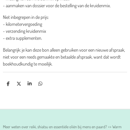
- aanmaken van dossier voor de bestelling van de kruidenmix.
Niet inbegrepen in de prijs:
- kilometervergoeding
- verzending kruidenmix
- extra supplementen.
Belangrijk: je kan deze bon alleen gebruiken voor een nieuwe afspraak,
niet voor een reeds gemaakte en betaalde afspraak, want dat wordt
boekhoudkundig te moeilijk.
D
D
S
D
E
E
H
E
L
E
A
L
E
L
R
E
N
E
N
Meer weten over reiki, shiatsu en essentiële oliën bij mens en paard? => Warm