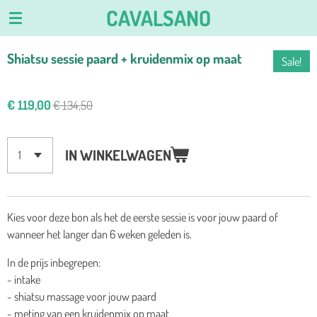
CAVALSANO
Ga
direct
naar
Shiatsu sessie paard + kruidenmix op maat
Sale!
de
hoofdinhoud
€ 119,00
€ 134,50
IN WINKELWAGEN
Kies voor deze bon als het de eerste sessie is voor jouw paard of
wanneer het langer dan 6 weken geleden is.
In de prijs inbegrepen:
- intake
- shiatsu massage voor jouw paard
- meting van een kruidenmix op maat