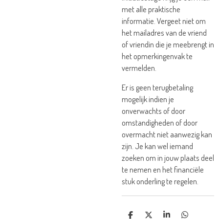
met alle praktische
informatie. Vergeet niet om
het mailadres van de vriend
of vriendin die je meebrengt in
het opmerkingenvak te
vermelden.
Er is geen terugbetaling
mogelijk indien je
onverwachts of door
omstandigheden of door
overmacht niet aanwezig kan
zijn. Je kan wel iemand
zoeken om in jouw plaats deel
te nemen en het financiële
stuk onderling te regelen.
D
D
S
D