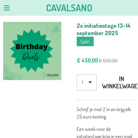
CAVALSANO
Ga
direct
naar
2x initiatiestage 13-14
de
september 2025
hoofdinhoud
Sale!
€ 450,00
€ 500,00
IN
WINKELWAGE
Schrijf je met 2 in en krijg elk
25 euro korting.
Een week voor de
initiatiestage krijg je een mail