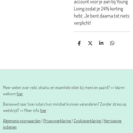
account voor je aan bij Young
Living zodat je 24% korting
hebt. Je bent daarna tot niets
verplicht!
D
D
S
D
E
E
H
E
L
E
A
L
E
L
R
E
N
E
N
Meer weten over reiki, shiatsu en essentiële oliën bij mens en paard? => Warm
welkom
hier
.
Benieuwd naar hoe ruiters hun mindset kunnen veranderen? Zonder stress op
wedstrijd? => Meer info
hier
.
Algemene voorwaarden
|
Privacyverklaring
|
Cookieverklaring
|
Herroeping
indienen