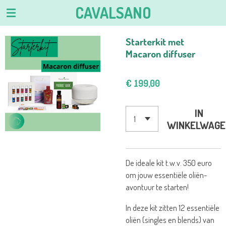
CAVALSANO
Ga
direct
naar
Starterkit met
de
Macaron diffuser
hoofdinhoud
€ 199,00
IN
WINKELWAGE
De ideale kit t.w.v. 350 euro
om jouw essentiële oliën-
avontuur te starten!
In deze kit zitten 12 essentiële
oliën (singles en blends) van