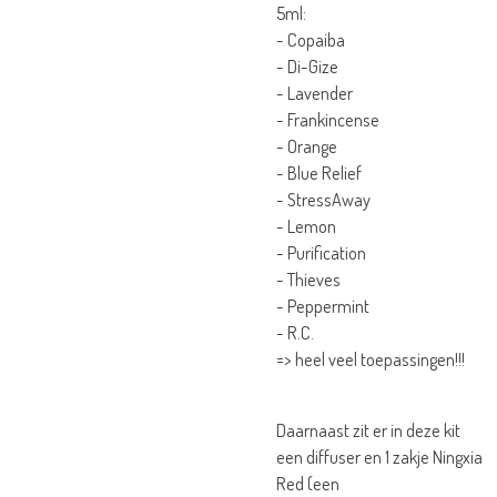
5ml:
- Copaiba
- Di-Gize
- Lavender
- Frankincense
- Orange
- Blue Relief
- StressAway
- Lemon
- Purification
- Thieves
- Peppermint
- R.C.
=> heel veel toepassingen!!!
Daarnaast zit er in deze kit
een diffuser en 1 zakje Ningxia
Red (een