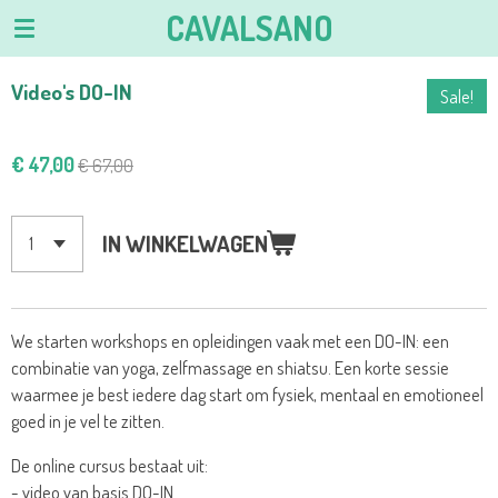
CAVALSANO
Ga
direct
naar
Video's DO-IN
Sale!
de
hoofdinhoud
€ 47,00
€ 67,00
IN WINKELWAGEN
We starten workshops en opleidingen vaak met een DO-IN: een
combinatie van yoga, zelfmassage en shiatsu. Een korte sessie
waarmee je best iedere dag start om fysiek, mentaal en emotioneel
goed in je vel te zitten.
De online cursus bestaat uit:
- video van basis DO-IN