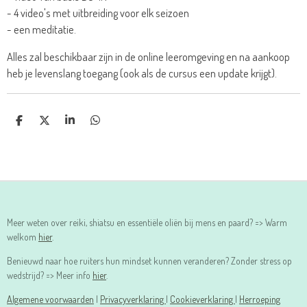
- 4 video's met uitbreiding voor elk seizoen
- een meditatie.
Alles zal beschikbaar zijn in de online leeromgeving en na aankoop
heb je levenslang toegang (ook als de cursus een update krijgt).
D
D
S
D
E
E
H
E
L
E
A
L
E
L
R
E
N
E
N
Meer weten over reiki, shiatsu en essentiële oliën bij mens en paard? => Warm
welkom
hier
.
Benieuwd naar hoe ruiters hun mindset kunnen veranderen? Zonder stress op
wedstrijd? => Meer info
hier
.
Algemene voorwaarden
|
Privacyverklaring
|
Cookieverklaring
|
Herroeping