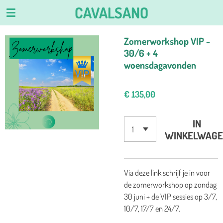
CAVALSANO
Ga
direct
naar
Zomerworkshop VIP -
de
30/6 + 4
hoofdinhoud
woensdagavonden
€ 135,00
IN
WINKELWAGE
Via deze link schrijf je in voor
de zomerworkshop op zondag
30 juni + de VIP sessies op 3/7,
10/7, 17/7 en 24/7.