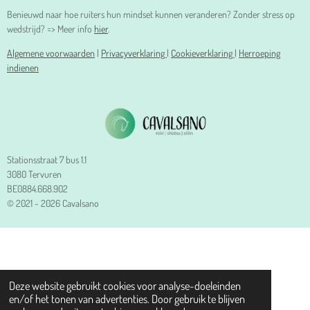
Benieuwd naar hoe ruiters hun mindset kunnen veranderen? Zonder stress op
wedstrijd? => Meer info
hier
.
Algemene voorwaarden
|
Privacyverklaring
|
Cookieverklaring
|
Herroeping
indienen
Stationsstraat 7 bus 1.1
3080 Tervuren
BE0884.668.902
© 2021 - 2026 Cavalsano
Deze website gebruikt cookies voor analyse-doeleinden
en/of het tonen van advertenties. Door gebruik te blijven