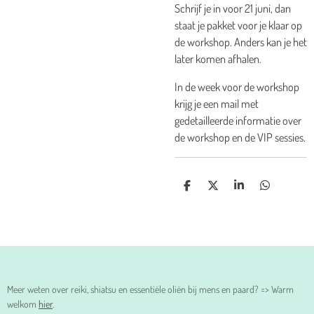
Schrijf je in voor 21 juni, dan
staat je pakket voor je klaar op
de workshop. Anders kan je het
later komen afhalen.
In de week voor de workshop
krijg je een mail met
gedetailleerde informatie over
de workshop en de VIP sessies.
D
D
S
D
E
E
H
E
L
E
A
L
E
L
R
E
N
E
N
Meer weten over reiki, shiatsu en essentiële oliën bij mens en paard? => Warm
welkom
hier
.