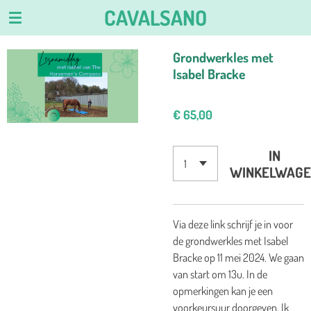
CAVALSANO
Ga
direct
naar
Grondwerkles met
de
Isabel Bracke
hoofdinhoud
€ 65,00
IN
WINKELWAGE
Via deze link schrijf je in voor
de grondwerkles met Isabel
Bracke op 11 mei 2024. We gaan
van start om 13u. In de
opmerkingen kan je een
voorkeursuur doorgeven. Ik