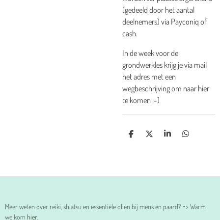
(gedeeld door het aantal
deelnemers) via Payconiq of
cash.
In de week voor de
grondwerkles krijg je via mail
het adres met een
wegbeschrijving om naar hier
te komen :-)
D
D
S
D
E
E
H
E
L
E
A
L
E
L
R
E
N
E
N
Meer weten over reiki, shiatsu en essentiële oliën bij mens en paard? => Warm
welkom
hier
.