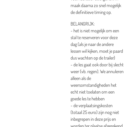
maak daarna zo snel mogelijk
de definitieve timing op.
BELANGRIJK:
- het is niet mogelijk om een
stal te reserveren voor deze
dag (als je naar de andere
lessen wil kijken, moet je paard
dus wachten op de trailer)
- de les gaat ook door bij slecht
weer (vb. regen). We annuleren
alleen als de
weersomstandigheden het
echt niet toelaten om een
goede les te hebben
- de verplaatsingskosten
(totaal 25 euro) zijn nog niet
inbegrepen in deze prijs en
worden ter plaatse afgerekend