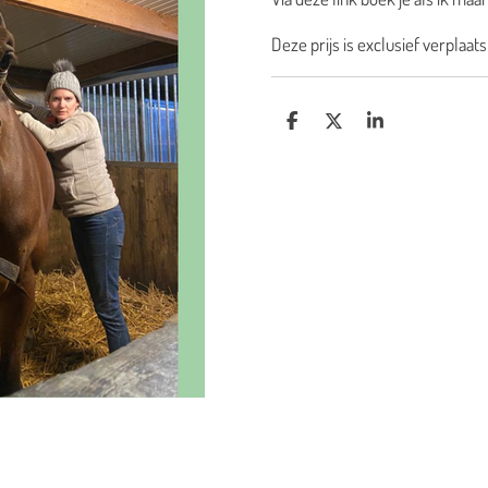
Deze prijs is exclusief verplaa
D
D
S
E
E
H
L
E
A
E
L
R
N
E