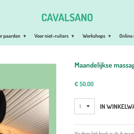
CAVALSANO
or paarden
Voor niet-ruiters
Workshops
Online
Maandelijkse massa
€ 50,00
IN WINKELW
Via deze link boek je als ik ma