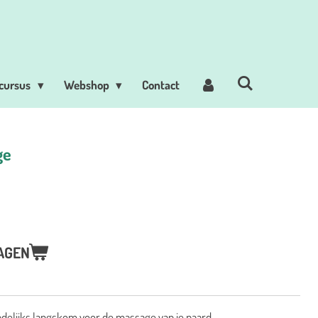
 cursus
Webshop
Contact
ge
AGEN
andelijks langskom voor de massage van je paard.