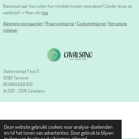
Benieuwd naar hoe ruiters hun mindset kunnen veranderen? Zonder stress op
wedstrijd? => Meer info
hier
.
Algemene voorwaarden
|
Privacyverklaring
|
Cookieverklaring
|
Herroeping
indienen
Stationsstraat 7 bus 1.1
3080 Tervuren
BE0884.668.902
© 2021 - 2026 Cavalsano
Deze website gebruikt cookies voor analyse-doeleinden
en/of het tonen van advertenties. Door gebruik te blijven
maken van de site gaat u hiermee akkoord.