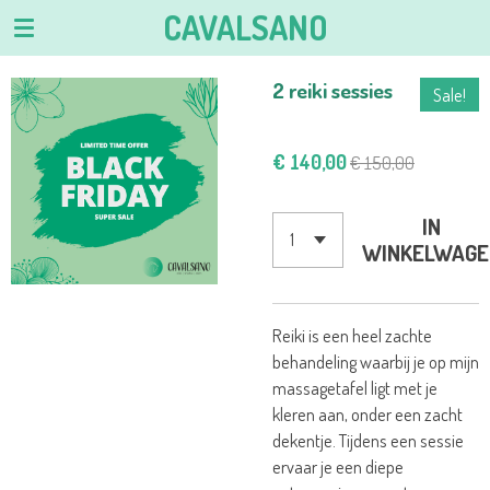
CAVALSANO
Ga
direct
naar
2 reiki sessies
Sale!
de
hoofdinhoud
€ 140,00
€ 150,00
IN
WINKELWAGE
Reiki is een heel zachte
behandeling waarbij je op mijn
massagetafel ligt met je
kleren aan, onder een zacht
dekentje. Tijdens een sessie
ervaar je een diepe