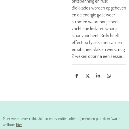
ontspanning en rust.
Blokkades worden opgeheven
en de energie gaat weer
stromen waardoor je heel
zacht kan loslaten waar je
klaar voor bent. Reiki heeft
effect op fysiek, mentaal en
emotioneel vlak en werkt nog
2 weken door na een sessie...
D
D
S
D
E
E
H
E
L
E
A
L
E
L
R
E
N
E
N
Meer weten over reiki, shiatsu en essentiële oliën bij mens en paard? => Warm
welkom
hier
.