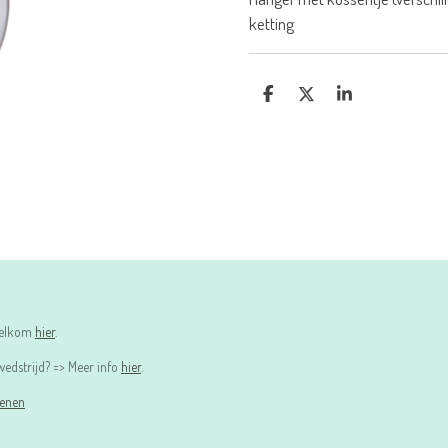
ketting
D
D
S
E
E
H
L
E
A
E
L
R
N
E
 welkom
hier
.
edstrijd? => Meer info
hier
.
ienen