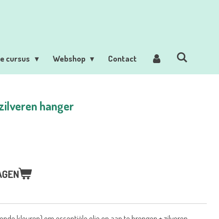
ne cursus
Webshop
Contact
zilveren hanger
AGEN
ende kleuren) om essentiële olie op aan te brengen + zilveren