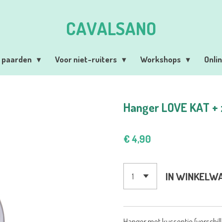
CAVALSANO
r paarden
Voor niet-ruiters
Workshops
Onli
Hanger LOVE KAT + 
€ 4,90
IN WINKELW
Hanger met kussentje (verschill