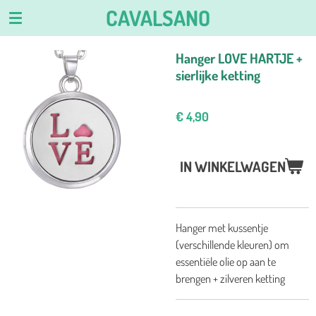
CAVALSANO
Ga
direct
naar
Hanger LOVE HARTJE +
de
sierlijke ketting
hoofdinhoud
€ 4,90
IN WINKELWAGEN
Hanger met kussentje
(verschillende kleuren) om
essentiële olie op aan te
brengen + zilveren ketting