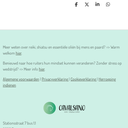
D
D
S
D
E
E
H
E
L
E
A
L
E
L
R
E
N
E
N
Meer weten over reiki, shiatsu en essentiële oliën bij mens en paard? => Warm
welkom
hier
.
Benieuwd naar hoe ruiters hun mindset kunnen veranderen? Zonder stress op
wedstrijd? => Meer info
hier
.
Algemene voorwaarden
|
Privacyverklaring
|
Cookieverklaring
|
Herroeping
indienen
Stationsstraat 7 bus 1.1