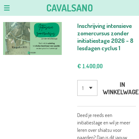
CAVALSANO
Ga
direct
naar
Inschrijving intensieve
de
zomercursus zonder
hoofdinhoud
initiatiestage 2026 - 8
lesdagen cyclus 1
€ 1.400,00
IN
WINKELWAGE
Deed je reeds een
initiatiestage en wil je meer
leren over shiatsu voor
paarden? Dan is dit jaouw