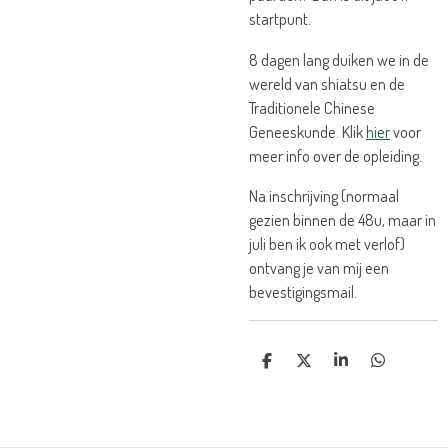
startpunt.
8 dagen lang duiken we in de
wereld van shiatsu en de
Traditionele Chinese
Geneeskunde. Klik
hier
voor
meer info over de opleiding.
Na inschrijving (normaal
gezien binnen de 48u, maar in
juli ben ik ook met verlof)
ontvang je van mij een
bevestigingsmail.
D
D
S
D
E
E
H
E
L
E
A
L
E
L
R
E
N
E
N